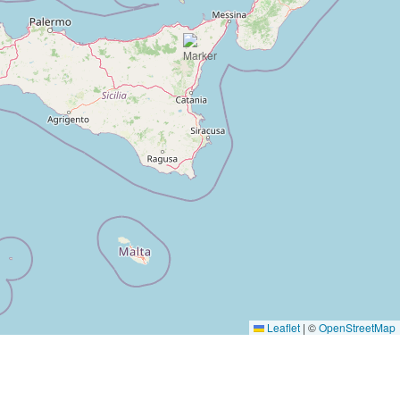
Leaflet
|
©
OpenStreetMap